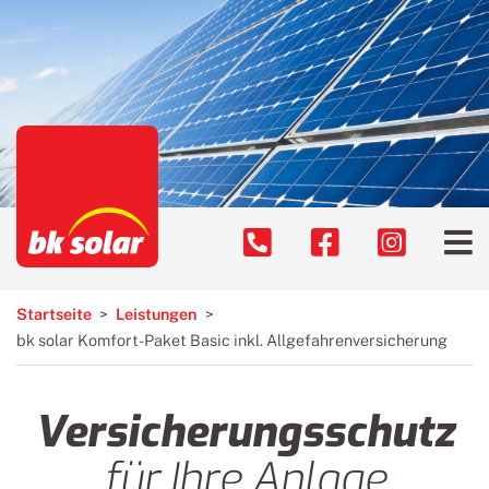
bk solar
Navigation
überspringen
Unternehmen
Leistungen
Referenzen
Photovoltaikanlage
Ansprechstellen
Batteriespeicher und E-
Mobilität
Startseite
Leistungen
Karriere
bk solar Komfort-Paket Basic inkl. Allgefahrenversicherung
Technischer
Kundendienst
Versicherungs­schutz
3D Dachvermessung
für Ihre Anlage
Umstellung Ü20 Anlage