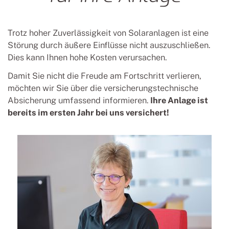
Anlagen- und
Trotz hoher Zuverlässigkeit von Solar­anlagen ist eine
Fernüberwachung
Störung durch äußere Ein­flüsse nicht aus­zu­schlie­ßen.
Dies kann Ihnen hohe Kosten ver­ursa­chen.
bk solar Komfort-Paket
Basic inkl.
Damit Sie nicht die Freude am Fort­schritt ver­lieren,
Allgefahrenversicherung
möchten wir Sie über die ver­siche­rungs­tech­nische
Absiche­rung umfas­send infor­mie­ren.
Ihre Anlage ist
bereits im ersten Jahr bei uns ver­sichert!
Aktuelles
Kontakt
Nicht das Richtige dabei?
Sie haben die Information, die Sie suchen, nicht auf
unserer Website gefunden? Das tut uns leid.
Wir möchten Ihnen gerne weiterhelfen. Bitte nehmen Sie