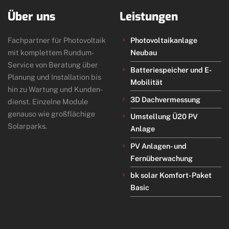
Über uns
Leistungen
Fachpartner für Photo­voltaik
Photovoltaikanlage
mit kom­plet­tem Rundum-
Neubau
Service von Beratung über
Batteriespeicher und E-
Planung und Instal­lation bis
Mobilität
hin zu Wartung und Kunden­
3D Dachvermessung
dienst. Einzelne Module
genauso wie groß­flächige
Umstellung Ü20 PV
Solar­parks.
Anlage
PV Anlagen- und
Fernüberwachung
bk solar Komfort-Paket
Basic