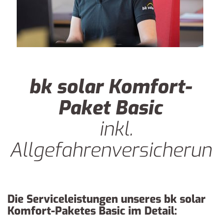
unverbindlich Kontakt mit uns auf:
Tel.:
08241 99706-0
E-Mail:
info@bk-solar.de
Navigation
Impressum
Datenschutz
bk solar Komfort-
überspringen
Paket Basic
inkl.
Allgefahrenversicherun
Die Serviceleistungen unseres bk solar
Komfort-Paketes Basic im Detail: